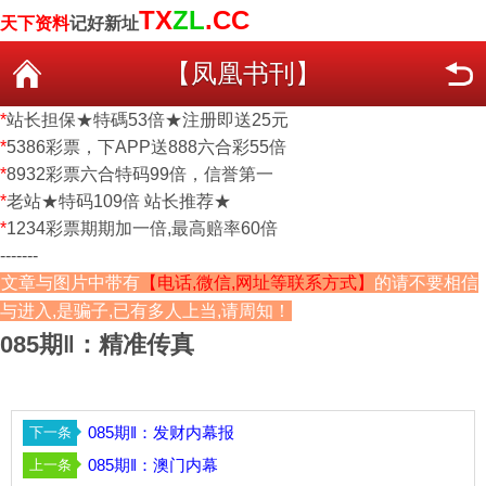
TX
ZL
.CC
天下资料
记好新址
【凤凰书刊】
*
站长担保★特碼53倍★注册即送25元
*
5386彩票，下APP送888六合彩55倍
*
8932彩票六合特码99倍，信誉第一
*
老站★特码109倍 站长推荐★
*
1234彩票期期加一倍,最高赔率60倍
-------
文章与图片中带有
【电话,微信,网址等联系方式】
的请不要相信
与进入,是骗子,已有多人上当,请周知！
085期‖：精准传真
085期‖：发财内幕报
085期‖：澳门内幕