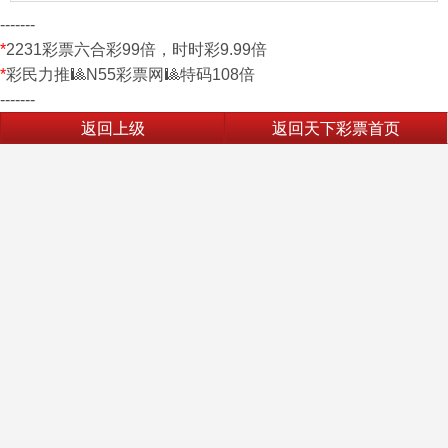
-------
*
2231彩票六合彩99倍，时时彩9.99倍
*
彩民力推🎱N55彩票网🎱特码108倍
-------
返回上级
返回天下彩票首页