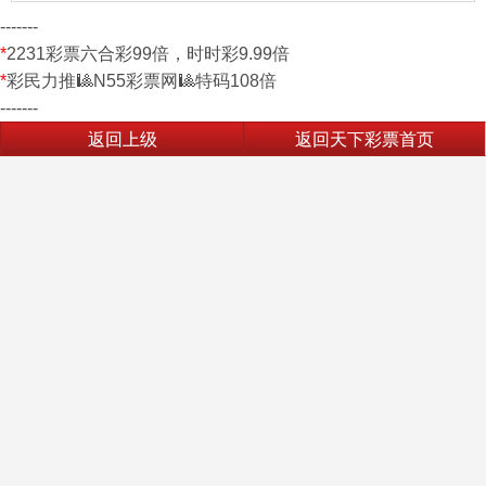
-------
*
2231彩票六合彩99倍，时时彩9.99倍
*
彩民力推🎱N55彩票网🎱特码108倍
-------
返回上级
返回天下彩票首页